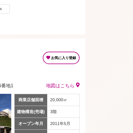
ス
お気に入り登録
番地1
地図はこちら
商業店舗面積
20,000㎡
建物構造(売場)
3階
オープン年月
2011年5月