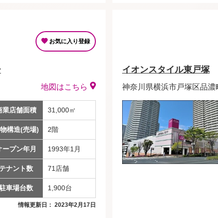
お気に入り登録
ー
イオンスタイル東戸塚
地図はこちら
神奈川県横浜市戸塚区品濃町5
商業店舗面積
31,000㎡
物構造(売場)
2階
オープン年月
1993年1月
テナント数
71店舗
駐車場台数
1,900台
情報更新日： 2023年2月17日