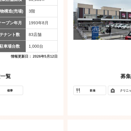
物構造(売場)
3階
オープン年月
1993年8月
テナント数
83店舗
駐車場台数
1,000台
情報更新日： 2026年5月12日
種一覧
募集
催事
飲食
クリニ