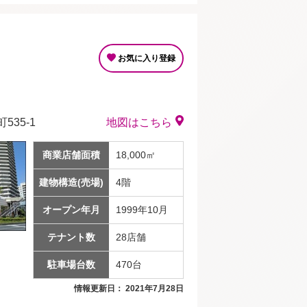
お気に入り登録
35-1
地図はこちら
商業店舗面積
18,000㎡
建物構造(売場)
4階
オープン年月
1999年10月
テナント数
28店舗
駐車場台数
470台
情報更新日： 2021年7月28日