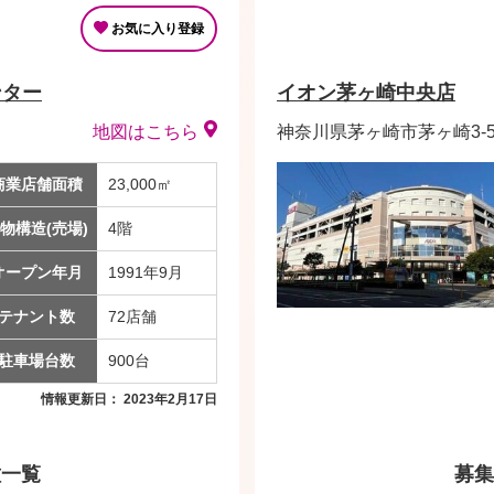
お気に入り登録
ンター
イオン茅ヶ崎中央店
地図はこちら
神奈川県茅ヶ崎市茅ヶ崎3-5-
商業店舗面積
23,000㎡
物構造(売場)
4階
オープン年月
1991年9月
テナント数
72店舗
駐車場台数
900台
情報更新日： 2023年2月17日
種一覧
募集