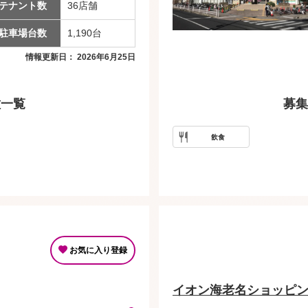
テナント数
36店舗
駐車場台数
1,190台
情報更新日： 2026年6月25日
種一覧
募集
飲食
お気に入り登録
イオン海老名ショッピ