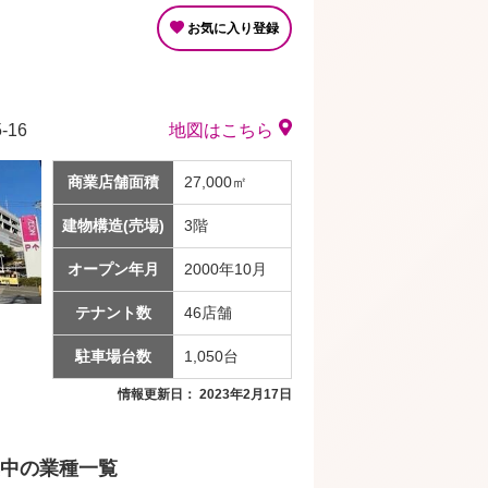
お気に入り登録
16
地図はこちら
商業店舗面積
27,000㎡
建物構造(売場)
3階
オープン年月
2000年10月
テナント数
46店舗
駐車場台数
1,050台
情報更新日： 2023年2月17日
中の業種一覧