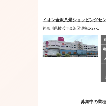
イオン金沢八景ショッピングセ
神奈川県横浜市金沢区泥亀1-27-1
建
募集中の業