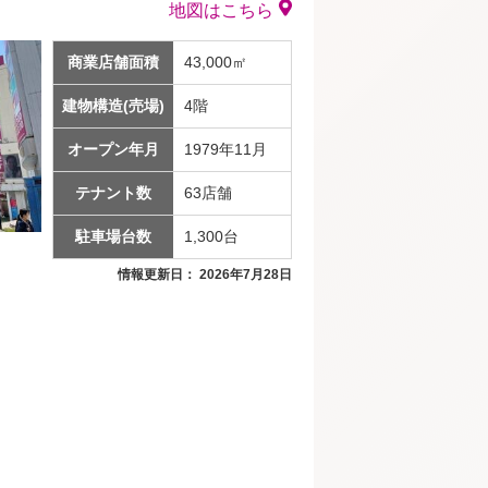
地図はこちら
商業店舗面積
43,000㎡
建物構造(売場)
4階
オープン年月
1979年11月
テナント数
63店舗
駐車場台数
1,300台
情報更新日： 2026年7月28日