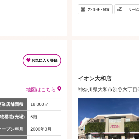
アパレル・雑貨
サービ
お気に入り登録
イオン大和店
地図はこちら
神奈川県大和市渋谷六丁目6
商業店舗面積
18,000㎡
物構造(売場)
5階
オープン年月
2000年3月