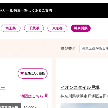
入り一覧
特集一覧
よくあるご質問
埼玉県
千葉県
東京都
神奈川県
並び替え
お気に入り登録
ター
イオンスタイル戸塚
地図はこちら
神奈川県横浜市戸塚区吉田町
商業店舗面積
30,000㎡