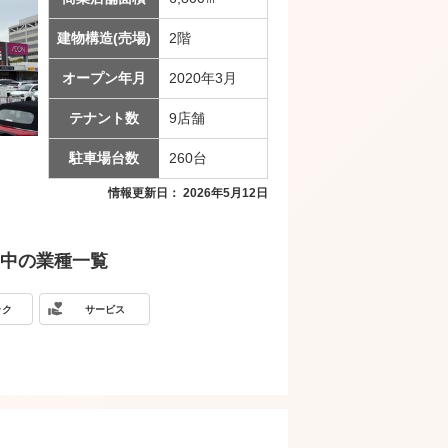
建物構造(売場)
2階
オープン年月
2020年3月
テナント数
9店舗
駐車場台数
260台
情報更新日： 2026年5月12日
中の業種一覧
ック
サービス