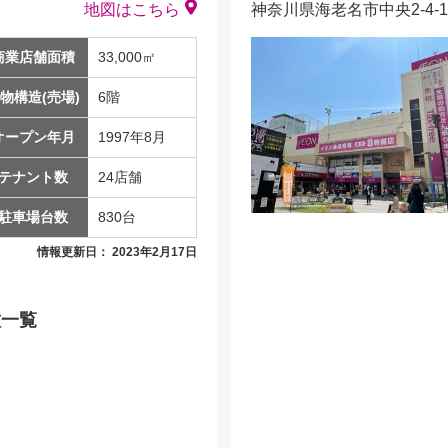
地図はこちら
神奈川県海老名市中央2-4-1
商業店舗面積
33,000㎡
物構造(売場)
6階
オープン年月
1997年8月
テナント数
24店舗
駐車場台数
830台
情報更新日： 2023年2月17日
種一覧